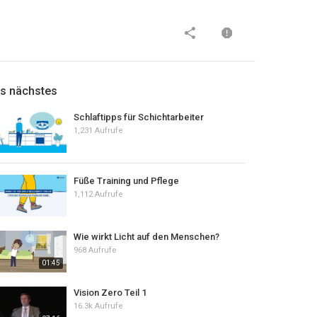
ls nächstes
Schlaftipps für Schichtarbeiter
1,231 Aufrufe
Füße Training und Pflege
1,112 Aufrufe
Wie wirkt Licht auf den Menschen?
968 Aufrufe
01:45
Vision Zero Teil 1
16.3k Aufrufe