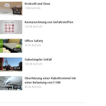
Krokodil und Gnus
169k Aufrufe
01:01
Kennzeichnung von Gefahrstoffen
123.2k Aufrufe
Office Safety
24.1k Aufrufe
02:31
Gabelstapler Unfall
126.3k Aufrufe
02:48
Überhitzung einer Kabeltrommel mit
einer Belastung von11 kW
85.4k Aufrufe
02:02