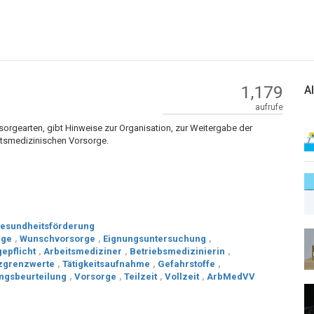
1,179
A
aufrufe
orgearten, gibt Hinweise zur Organisation, zur Weitergabe der
itsmedizinischen Vorsorge.
esundheitsförderung
rge
,
Wunschvorsorge
,
Eignungsuntersuchung
,
epflicht
,
Arbeitsmediziner
,
Betriebsmedizinierin
,
tzgrenzwerte
,
Tätigkeitsaufnahme
,
Gefahrstoffe
,
ngsbeurteilung
,
Vorsorge
,
Teilzeit
,
Vollzeit
,
ArbMedVV