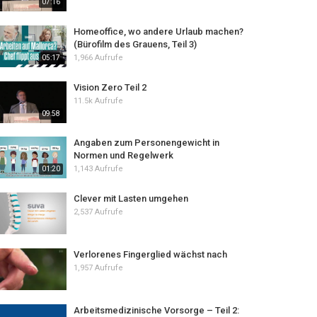
07:16
Homeoffice, wo andere Urlaub machen?
(Bürofilm des Grauens, Teil 3)
1,966 Aufrufe
05:17
Vision Zero Teil 2
11.5k Aufrufe
09:58
Angaben zum Personengewicht in
Normen und Regelwerk
1,143 Aufrufe
01:20
Clever mit Lasten umgehen
2,537 Aufrufe
Verlorenes Fingerglied wächst nach
1,957 Aufrufe
Arbeitsmedizinische Vorsorge – Teil 2: