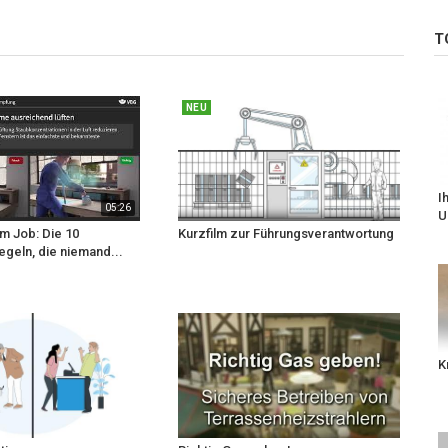
T
NEU
I
05:26
U
m Job: Die 10
Kurzfilm zur Führungsverantwortung
egeln, die niemand...
K