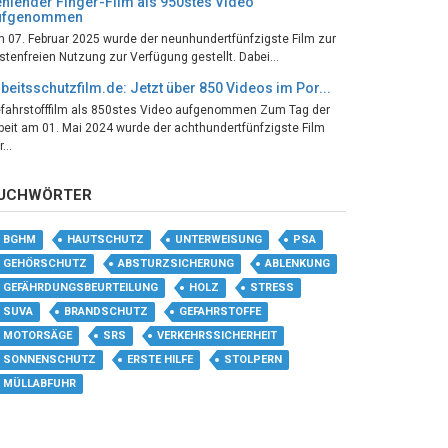
hlender Finger-Film als 950stes Video
ufgenommen
 07. Februar 2025 wurde der neunhundertfünfzigste Film zur
stenfreien Nutzung zur Verfügung gestellt. Dabei...
beitsschutzfilm.de: Jetzt über 850 Videos im Por...
fahrstofffilm als 850stes Video aufgenommen Zum Tag der
beit am 01. Mai 2024 wurde der achthundertfünfzigste Film
...
UCHWÖRTER
BGHM
HAUTSCHUTZ
UNTERWEISUNG
PSA
GEHÖRSCHUTZ
ABSTURZSICHERUNG
ABLENKUNG
GEFÄHRDUNGSBEURTEILUNG
HOLZ
STRESS
SUVA
BRANDSCHUTZ
GEFAHRSTOFFE
MOTORSÄGE
SRS
VERKEHRSSICHERHEIT
SONNENSCHUTZ
ERSTE HILFE
STOLPERN
MÜLLABFUHR