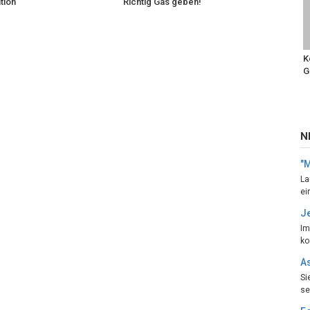
tion
Richtig Gas geben!
K
G
N
"
La
ei
Je
Im
ko
As
Si
se