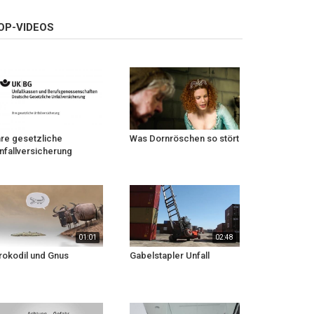
OP-VIDEOS
hre gesetzliche
Was Dornröschen so stört
nfallversicherung
01:01
02:48
rokodil und Gnus
Gabelstapler Unfall