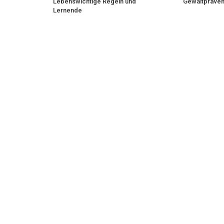
Lebenswichtige Regeln und
Gewaltpräven
Lernende