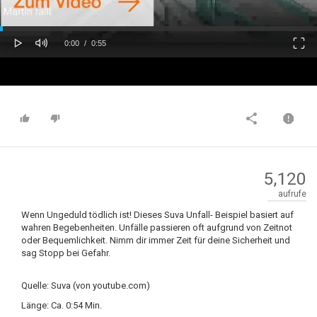
oaded
Progress
0%
: 0%
Play
Mute
Fulls
Current
Duration
0:00
/
0:55
Time
Time
5,120
aufrufe
Wenn Ungeduld tödlich ist! Dieses Suva Unfall- Beispiel basiert auf
wahren Begebenheiten. Unfälle passieren oft aufgrund von Zeitnot
oder Bequemlichkeit. Nimm dir immer Zeit für deine Sicherheit und
sag Stopp bei Gefahr.
Quelle: Suva (von youtube.com)
Länge: Ca. 0:54 Min.