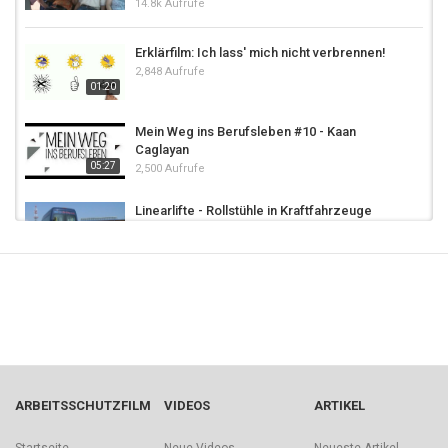
14.8k Aufrufe
Erklärfilm: Ich lass' mich nicht verbrennen!
2,848 Aufrufe
01:20
Mein Weg ins Berufsleben #10 - Kaan
Caglayan
05:27
2,500 Aufrufe
Linearlifte - Rollstühle in Kraftfahrzeuge
heben
4,488 Aufrufe
Sicherung mit dem Dreipunktgurt
5,446 Aufrufe
Schwenklifte - Rollstühle in Kraftfahrzeuge
heben
ARBEITSSCHUTZFILM
VIDEOS
ARTIKEL
4,643 Aufrufe
Vielfalt leben -- Inklusion und Arbeitsschutz
Startseite
Neue Videos
Neueste Artikel