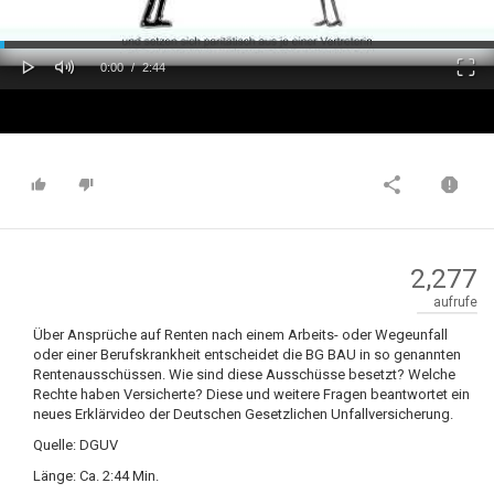
oaded
Progress
0%
: 0%
Play
Mute
Fulls
Current
Duration
0:00
/
2:44
Time
Time
2,277
aufrufe
Über Ansprüche auf Renten nach einem Arbeits- oder Wegeunfall
oder einer Berufskrankheit entscheidet die BG BAU in so genannten
Rentenausschüssen. Wie sind diese Ausschüsse besetzt? Welche
Rechte haben Versicherte? Diese und weitere Fragen beantwortet ein
neues Erklärvideo der Deutschen Gesetzlichen Unfallversicherung.
Quelle: DGUV
Länge: Ca. 2:44 Min.