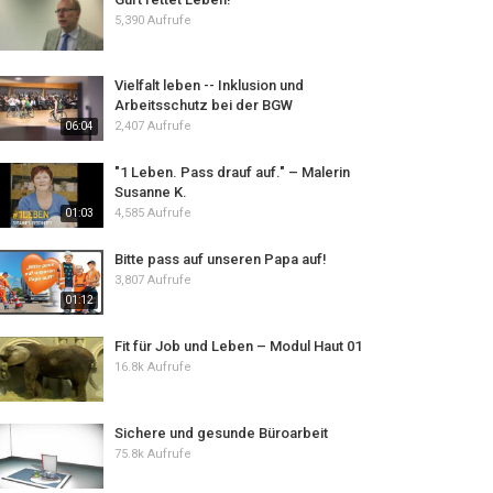
5,390 Aufrufe
Vielfalt leben -- Inklusion und
Arbeitsschutz bei der BGW
2,407 Aufrufe
06:04
"1 Leben. Pass drauf auf." – Malerin
Susanne K.
4,585 Aufrufe
01:03
Bitte pass auf unseren Papa auf!
3,807 Aufrufe
01:12
Fit für Job und Leben – Modul Haut 01
16.8k Aufrufe
Sichere und gesunde Büroarbeit
75.8k Aufrufe