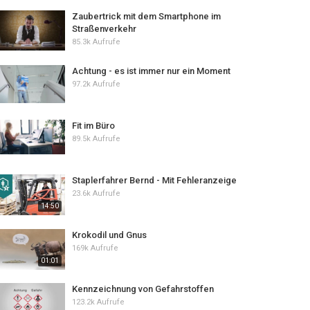
Zaubertrick mit dem Smartphone im
Straßenverkehr
85.3k Aufrufe
Achtung - es ist immer nur ein Moment
97.2k Aufrufe
Fit im Büro
89.5k Aufrufe
Staplerfahrer Bernd - Mit Fehleranzeige
23.6k Aufrufe
14:50
Krokodil und Gnus
169k Aufrufe
01:01
Kennzeichnung von Gefahrstoffen
123.2k Aufrufe