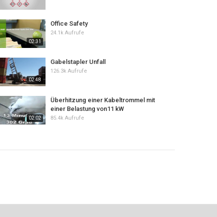
Office Safety
24.1k Aufrufe
02:31
Gabelstapler Unfall
126.3k Aufrufe
02:48
Überhitzung einer Kabeltrommel mit
einer Belastung von11 kW
85.4k Aufrufe
02:02