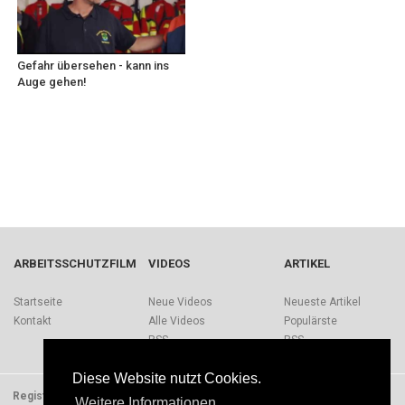
Gefahr übersehen - kann ins
Auge gehen!
ARBEITSSCHUTZFILM
VIDEOS
ARTIKEL
Startseite
Neue Videos
Neueste Artikel
Kontakt
Alle Videos
Populärste
RSS
RSS
Diese Website nutzt Cookies.
Registrieren
Impressum
Quellen
Über Arbeitsschutzfilm.de
Weitere Informationen