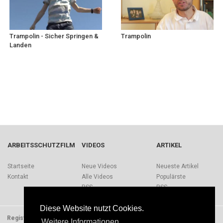
Trampolin - Sicher Springen &
Trampolin
Landen
ARBEITSSCHUTZFILM
VIDEOS
ARTIKEL
Startseite
Neue Videos
Neueste Artikel
Kontakt
Alle Videos
Populärste
RSS
RSS
Diese Website nutzt Cookies.
Registrieren
Impressum
Quellen
Über Arbeitsschutzfilm.de
Weitere Informationen