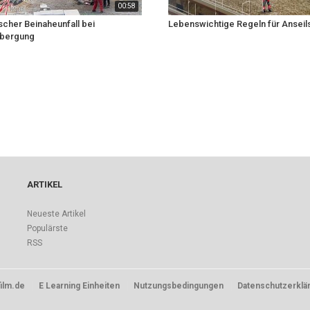
00:58
scher Beinaheunfall bei
Lebenswichtige Regeln für Anseil
bergung
ARTIKEL
Neueste Artikel
Populärste
RSS
ilm.de
E Learning Einheiten
Nutzungsbedingungen
Datenschutzerklä