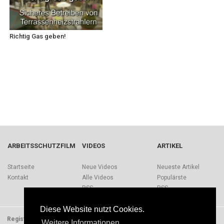
Richtig Gas geben!
ARBEITSSCHUTZFILM
VIDEOS
ARTIKEL
Startseite
Neue Videos
Neueste Artikel
Kontakt
Alle Videos
Populärste
RSS
RSS
Diese Website nutzt Cookies.
Registrieren
Impressum
Quellen
Über Arbeitsschutzfilm.de
Weitere Informationen