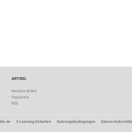
ARTIKEL
Neueste Artikel
Populärste
RSS
ilm.de
E Learning Einheiten
Nutzungsbedingungen
Datenschutzerklä