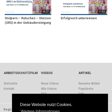
05:27
11:52
Stolpern – Rutschen – Stürzen
Erfolgreich unterweisen
(SRS) in der Gebäudereinigung
ARBEITSSCHUTZFILM
VIDEOS
ARTIKEL
Startseite
Neue Videos
Neueste Artikel
Kontakt
Alle Videos
Populärste
RSS
RSS
Diese Website nutzt Cookies.
Registrieren
Impressum
Quellen
Über Arbeitsschutzfilm.de
Weitere Informationen