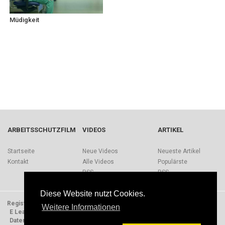
Müdigkeit
ARBEITSSCHUTZFILM
VIDEOS
ARTIKEL
Startseite
Neue Videos
Neueste Artikel
Kontakt
Alle Videos
Populärste
RSS
RSS
Diese Website nutzt Cookies.
Registrieren
Impressum
Quellen
Über Arbeitsschutzfilm.de
Weitere Informationen
E Learning Einheiten
Nutzungsbedingungen
Datenschutzerklärung
Presse