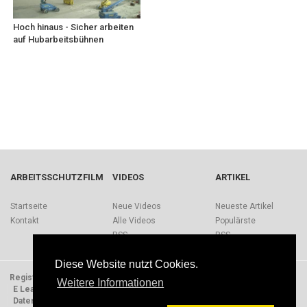
Hoch hinaus - Sicher arbeiten
auf Hubarbeitsbühnen
ARBEITSSCHUTZFILM
VIDEOS
ARTIKEL
Startseite
Neue Videos
Neueste Artikel
Kontakt
Alle Videos
Populärste
RSS
RSS
Diese Website nutzt Cookies.
Registrieren
Impressum
Quellen
Über Arbeitsschutzfilm.de
Weitere Informationen
E Learning Einheiten
Nutzungsbedingungen
Datenschutzerklärung
Presse