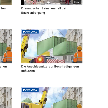
00:58
llen:
Dramatischer Beinaheunfall bei
Baukranbergung
DOWNLOAD
gehen
Die Anschlagmittel vor Beschädigungen
schützen
DOWNLOAD