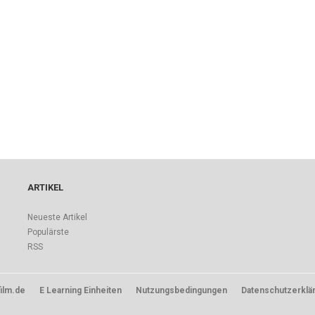
ARTIKEL
Neueste Artikel
Populärste
RSS
ilm.de
E Learning Einheiten
Nutzungsbedingungen
Datenschutzerklä