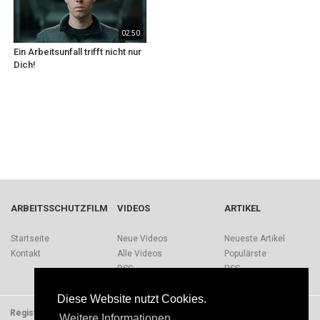
02:50
Ein Arbeitsunfall trifft nicht nur
Dich!
ARBEITSSCHUTZFILM
VIDEOS
ARTIKEL
Startseite
Neue Videos
Neueste Artikel
Kontakt
Alle Videos
Populärste
RSS
RSS
Diese Website nutzt Cookies.
Registrieren
Impressum
Quellen
Über Arbeitsschutzfilm.de
Weitere Informationen