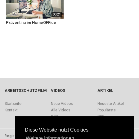
00:21
Präventina im HomeOFFice
ARBEITSSCHUTZFILM
VIDEOS
ARTIKEL
Startseite
Neue Videos
Neueste Artikel
Kontakt
Alle Videos
Populärste
RSS
RSS
Diese Website nutzt Cookies.
Registrieren
Impressum
Quellen
Über Arbeitsschutzfilm.de
Weitere Informationen