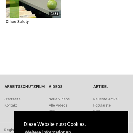
02:31
Office Safety
ARBEITSSCHUTZFILM
VIDEOS
ARTIKEL
Startseite
Neue Videos
Neueste Artikel
Kontakt
Alle Videos
Populärste
RSS
RSS
Diese Website nutzt Cookies.
Registrieren
Impressum
Quellen
Über Arbeitsschutzfilm.de
Weitere Informationen