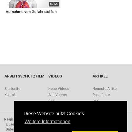
02:55
Aufnahme von Gefahrstoffen
ARBEITSSCHUTZFILM
VIDEOS
ARTIKEL
Startseite
Neue Videos
Neueste Artikel
Kontakt
Alle Videos
Populärste
RSS
RSS
Diese Website nutzt Cookies.
Registrieren
Impressum
Quellen
Über Arbeitsschutzfilm.de
Weitere Informationen
E Learning Einheiten
Nutzungsbedingungen
Datenschutzerklärung
Presse