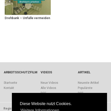
Drehbank – Unfälle vermeiden
ARBEITSSCHUTZFILM
VIDEOS
ARTIKEL
Startseite
Neue Videos
Neueste Artikel
Kontakt
Alle Videos
Populärste
RSS
RSS
Diese Website nutzt Cookies.
Registrieren
Impressum
Quellen
Über Arbeitsschutzfilm.de
Weitere Informationen