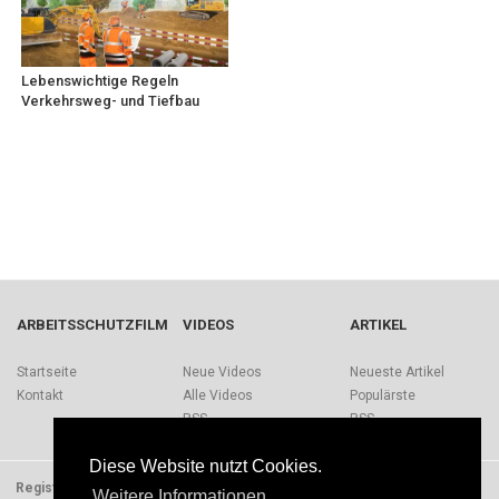
Lebenswichtige Regeln
Verkehrsweg- und Tiefbau
ARBEITSSCHUTZFILM
VIDEOS
ARTIKEL
Startseite
Neue Videos
Neueste Artikel
Kontakt
Alle Videos
Populärste
RSS
RSS
Diese Website nutzt Cookies.
Registrieren
Impressum
Quellen
Über Arbeitsschutzfilm.de
Weitere Informationen