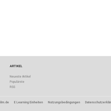
ARTIKEL
Neueste Artikel
Populärste
RSS
ilm.de
E Learning Einheiten
Nutzungsbedingungen
Datenschutzerklä