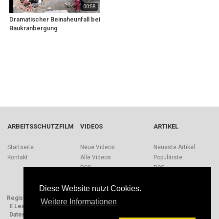
00:58
Dramatischer Beinaheunfall bei
Baukranbergung
ARBEITSSCHUTZFILM
VIDEOS
ARTIKEL
Startseite
Neue Videos
Neueste Artikel
Kontakt
Alle Videos
Populärste
RSS
RSS
Diese Website nutzt Cookies.
Registrieren
Impressum
Quellen
Über Arbeitsschutzfilm.de
Weitere Informationen
E Learning Einheiten
Nutzungsbedingungen
Datenschutzerklärung
Presse