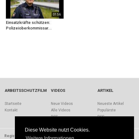
01:56
Einsatzkräfte schützen:
Polizeioberkommissar...
ARBEITSSCHUTZFILM
VIDEOS
ARTIKEL
Startseite
Neue Videos
Neueste Artikel
Kontakt
Alle Videos
Populärste
RSS
RSS
Diese Website nutzt Cookies.
Registrieren
Impressum
Quellen
Über Arbeitsschutzfilm.de
Weitere Informationen