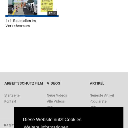
12:30
1x1: Baustellen im
Verkehrsraum
ARBEITSSCHUTZFILM
VIDEOS
ARTIKEL
Startseite
Neue Videos
Neueste Artikel
Kontakt
Alle Videos
Populärste
RSS
RSS
Diese Website nutzt Cookies.
Registrieren
Impressum
Quellen
Über Arbeitsschutzfilm.de
Weitere Informationen