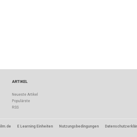
ARTIKEL
Neueste Artikel
Populärste
RSS
ilm.de
E Learning Einheiten
Nutzungsbedingungen
Datenschutzerklä