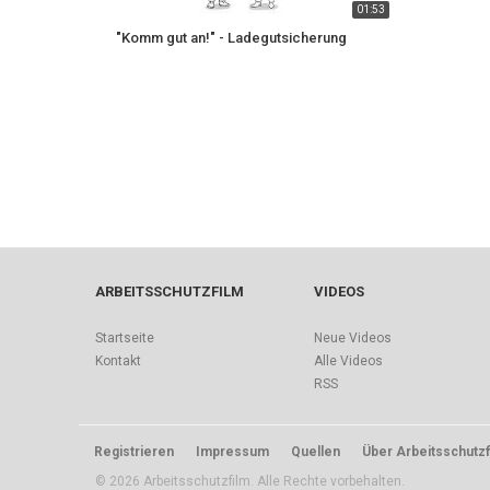
01:53
"Komm gut an!" - Ladegutsicherung
ARBEITSSCHUTZFILM
VIDEOS
Startseite
Neue Videos
Kontakt
Alle Videos
RSS
Registrieren
Impressum
Quellen
Über Arbeitsschutzf
© 2026 Arbeitsschutzfilm. Alle Rechte vorbehalten.